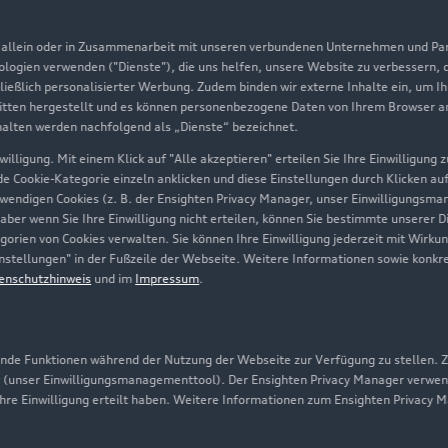
Aktionen & Angebote
m
, allein oder in Zusammenarbeit mit unseren verbundenen Unternehmen und Part
Geschäftskunden
nologien verwenden ("Dienste"), die uns helfen, unsere Website zu verbessern,
hließlich personalisierter Werbung. Zudem binden wir externe Inhalte ein, um I
tten hergestellt und es können personenbezogene Daten von Ihrem Browser an 
Über Audi
halten werden nachfolgend als „Dienste“ bezeichnet.
illigung. Mit einem Klick auf "Alle akzeptieren" erteilen Sie Ihre Einwilligung
Unternehmen
ede Cookie-Kategorie einzeln anklicken und diese Einstellungen durch Klicken au
twendigen Cookies (z. B. der Ensighten Privacy Manager, unser Einwilligungsma
Karriere
 aber wenn Sie Ihre Einwilligung nicht erteilen, können Sie bestimmte unserer 
orien von Cookies verwalten. Sie können Ihre Einwilligung jederzeit mit Wirku
Investor Relations
-Einstellungen" in der Fußzeile der Webseite. Weitere Informationen sowie ko
enschutzhinweis
und im
Impressum
.
Presse & Media Center
Datenschutz
Audi erleben
de Funktionen während der Nutzung der Webseite zur Verfügung zu stellen. Zu
 (unser Einwilligungsmanagementtool). Der Ensighten Privacy Manager verwen
Newsletter
ihre Einwilligung erteilt haben. Weitere Informationen zum Ensighten Privacy 