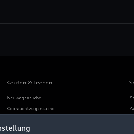
Kaufen & leasen
S
Neuwagensuche
S
Gebrauchtwagensuche
Au
Gebrauchtwagen
G
nstellung
Finanzierung
Au