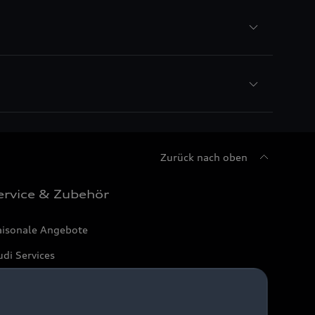
Zurück nach oben
ervice & Zubehör
aisonale Angebote
di Services
arantie
di digital services