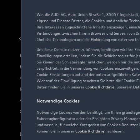
Wir, die AUDI AG, Auto-Union-Straße 1, 85057 Ingolstadt
eigene und Dienste Dritter, die Cookies und ähnliche Tech
Ihre Interessen zugeschnittene Inhalte anzuzeigen, einsc
Verbindungen zwischen Ihrem Browser und Servern von Dri
Support
ähnliche Technologien und die Einbindung von externen In
Um diese Dienste nutzen zu können, benötigen wir Ihre Einw
Kundenservice
Einwilligungen erteilen, indem Sie die Schieberegler für j
Sie keinen der Schieberegler anklicken, werden nur die no
Händlersuche
verpflichtet, in die Verwendung von Cookies einzuwilligen,
Cookie-Einstellungen anhand der unten aufgeführten Kateg
Audi Code
Widerruf der Einwilligung beachten Sie bitte die "Cookie
Daten finden Sie in unserer
Cookie Richtlinie
, unserem
Dat
Häufige Fragen (FAQ)
Audi Online Beratung
Notwendige Cookies
Online-Terminvereinbarung
Notwendige Cookies werden benötigt, um Ihnen grundlegen
Fahrzeugkonfigurator oder der Ensighten Privacy Manager
Servicekontakt
und wenn ja, für welche Kategorien von Cookies Benutzer 
können Sie in unserer
Cookie Richtlinie
nachlesen.
Bordbuch & Bedienungsanleitungen