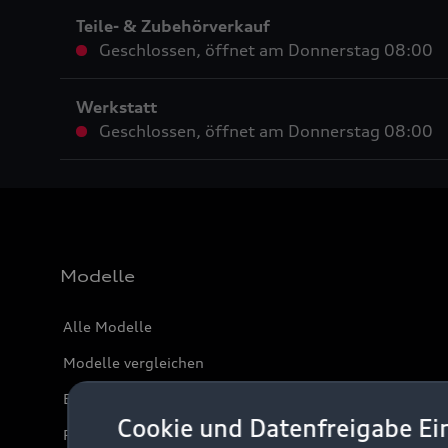
Teile- & Zubehörverkauf
Geschlossen
,
öffnet am
Donnerstag 08:00
Werkstatt
Geschlossen
,
öffnet am
Donnerstag 08:00
Modelle
Alle Modelle
Modelle vergleichen
Elektromodelle
Cookie und Datenfreigabe Ei
Plug-in-Hybride