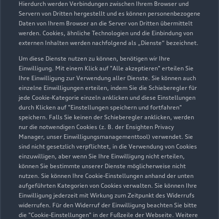
Hierdurch werden Verbindungen zwischen Ihrem Browser und
Servern von Dritten hergestellt und es können personenbezogene
Daten von Ihrem Browser an die Server von Dritten übermittelt
werden. Cookies, ähnliche Technologien und die Einbindung von
externen Inhalten werden nachfolgend als „Dienste“ bezeichnet.
Um diese Dienste nutzen zu können, benötigen wir Ihre
Einwilligung. Mit einem Klick auf "Alle akzeptieren" erteilen Sie
Ihre Einwilligung zur Verwendung aller Dienste. Sie können auch
Audi Pflegemitteltasche
einzelne Einwilligungen erteilen, indem Sie die Schieberegler für
jede Cookie-Kategorie einzeln anklicken und diese Einstellungen
Sommer
durch Klicken auf "Einstellungen speichern und fortfahren"
speichern. Falls Sie keinen der Schieberegler anklicken, werden
Damit Ihr Audi auch im Sommer glänzt: die
nur die notwendigen Cookies (z. B. der Ensighten Privacy
passende Pflege in einer Tasche.
Manager, unser Einwilligungsmanagementtool) verwendet. Sie
sind nicht gesetzlich verpflichtet, in die Verwendung von Cookies
Zur Audi Shopping World
einzuwilligen, aber wenn Sie Ihre Einwilligung nicht erteilen,
können Sie bestimmte unserer Dienste möglicherweise nicht
nutzen. Sie können Ihre Cookie-Einstellungen anhand der unten
aufgeführten Kategorien von Cookies verwalten. Sie können Ihre
Einwilligung jederzeit mit Wirkung zum Zeitpunkt des Widerrufs
widerrufen. Für den Widerruf der Einwilligung beachten Sie bitte
die "Cookie-Einstellungen" in der Fußzeile der Webseite. Weitere